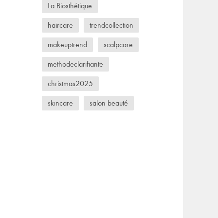
La Biosthétique
haircare
trendcollection
makeuptrend
scalpcare
methodeclarifiante
christmas2025
skincare
salon beauté
wellness
tea
bodycare
spa