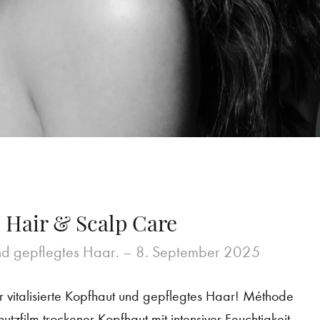
 Hair & Scalp Care
nd gepflegtes Haar. –
8. September 2025
r vitalisierte Kopfhaut und gepflegtes Haar! Méthode
tzfilm trockener Kopfhaut mit intensiver Feuchtigkeit