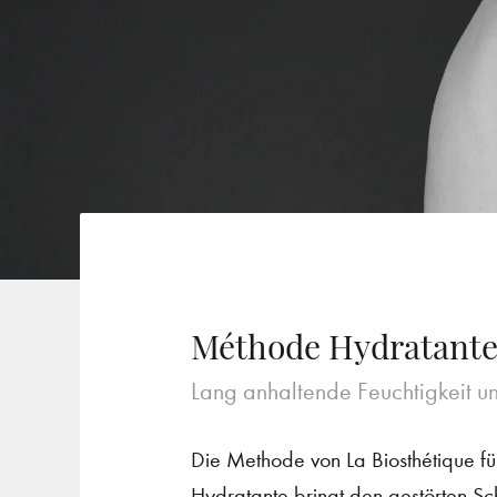
Méthode Hydratante
Lang anhaltende Feuchtigkeit u
Die Methode von La Biosthétique fü
Hydratante bringt den gestörten Schu