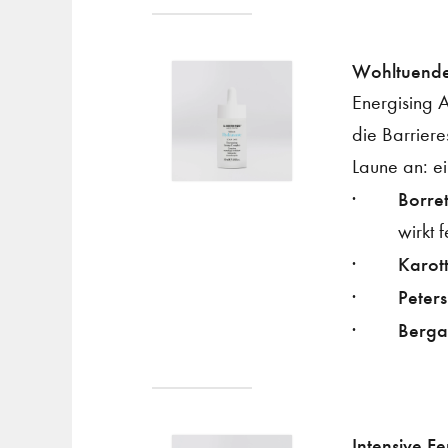
Wohltuende
Energising 
die Barriere
Laune an: ei
Borret
wirkt 
Karot
Peters
Berga
Intensive Fe