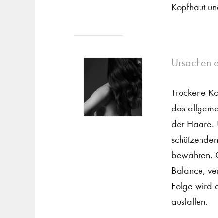
Kopfhaut un
Ursachen e
Trockene Kop
das allgeme
der Haare. 
schützenden 
bewahren. G
Balance, verl
Folge wird 
ausfallen.